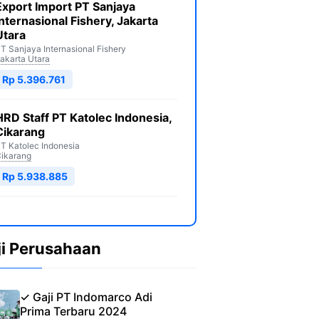
Export Import PT Sanjaya
Internasional Fishery, Jakarta
Utara
T Sanjaya Internasional Fishery
akarta Utara
Rp 5.396.761
HRD Staff PT Katolec Indonesia,
Cikarang
T Katolec Indonesia
ikarang
Rp 5.938.885
ji Perusahaan
✓ Gaji PT Indomarco Adi
Prima Terbaru 2024