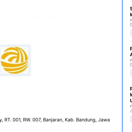
P
P
P
J
uy, RT. 001, RW. 007, Banjaran, Kab. Bandung, Jawa