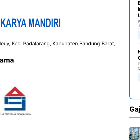
P
J
ndeuy, Kec. Padalarang, Kabupaten Bandung Barat,
tama
P
C
Ga