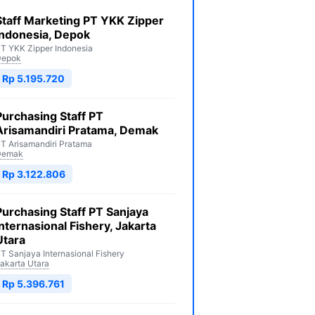
Staff Marketing PT YKK Zipper
Indonesia, Depok
T YKK Zipper Indonesia
Depok
Rp 5.195.720
Purchasing Staff PT
Arisamandiri Pratama, Demak
T Arisamandiri Pratama
Demak
Rp 3.122.806
Purchasing Staff PT Sanjaya
Internasional Fishery, Jakarta
Utara
T Sanjaya Internasional Fishery
akarta Utara
Rp 5.396.761