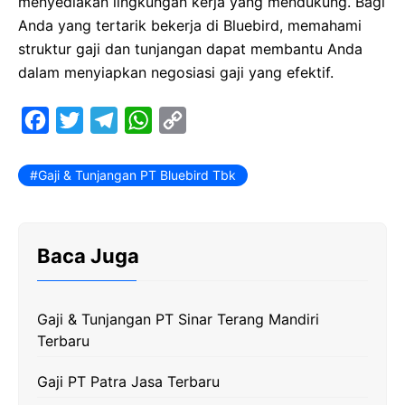
menyediakan lingkungan kerja yang mendukung. Bagi
Anda yang tertarik bekerja di Bluebird, memahami
struktur gaji dan tunjangan dapat membantu Anda
dalam menyiapkan negosiasi gaji yang efektif.
F
T
T
W
C
a
w
e
h
o
c
i
l
a
p
Gaji & Tunjangan PT Bluebird Tbk
e
t
e
t
y
b
t
g
s
L
Baca Juga
o
e
r
A
i
o
r
a
p
n
k
m
p
k
Gaji & Tunjangan PT Sinar Terang Mandiri
Terbaru
Gaji PT Patra Jasa Terbaru