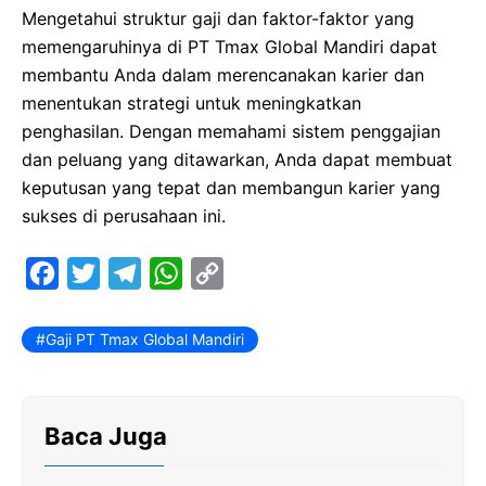
Mengetahui struktur gaji dan faktor-faktor yang
memengaruhinya di PT Tmax Global Mandiri dapat
membantu Anda dalam merencanakan karier dan
menentukan strategi untuk meningkatkan
penghasilan. Dengan memahami sistem penggajian
dan peluang yang ditawarkan, Anda dapat membuat
keputusan yang tepat dan membangun karier yang
sukses di perusahaan ini.
F
T
T
W
C
a
w
e
h
o
c
i
l
a
p
Gaji PT Tmax Global Mandiri
e
t
e
t
y
b
t
g
s
L
Baca Juga
o
e
r
A
i
o
r
a
p
n