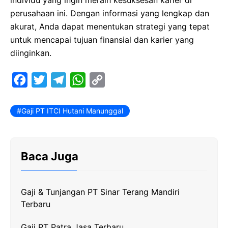
perusahaan ini. Dengan informasi yang lengkap dan
akurat, Anda dapat menentukan strategi yang tepat
untuk mencapai tujuan finansial dan karier yang
diinginkan.
F
T
T
W
C
a
w
e
h
o
c
i
l
a
p
Gaji PT ITCI Hutani Manunggal
e
t
e
t
y
b
t
g
s
L
Baca Juga
o
e
r
A
i
o
r
a
p
n
k
m
p
k
Gaji & Tunjangan PT Sinar Terang Mandiri
Terbaru
Gaji PT Patra Jasa Terbaru