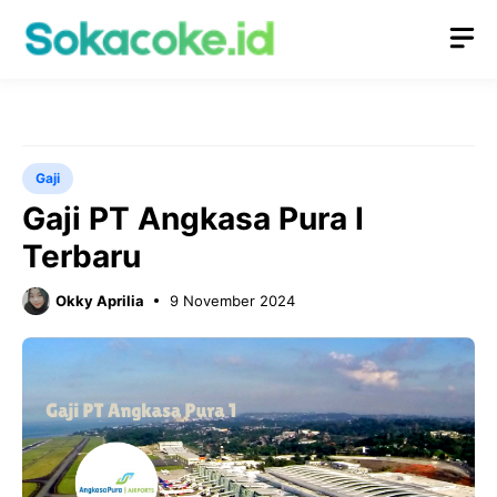
Langsung
M
ke
isi
Gaji
Gaji PT Angkasa Pura I
Terbaru
Okky Aprilia
9 November 2024