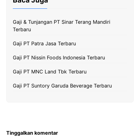
Baca Juga
o
e
r
A
i
o
r
a
p
n
k
m
p
k
Gaji & Tunjangan PT Sinar Terang Mandiri
Terbaru
Gaji PT Patra Jasa Terbaru
Gaji PT Nissin Foods Indonesia Terbaru
Gaji PT MNC Land Tbk Terbaru
Gaji PT Suntory Garuda Beverage Terbaru
Tinggalkan komentar