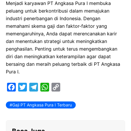
Menjadi karyawan PT Angkasa Pura I membuka
peluang untuk berkontribusi dalam memajukan
industri penerbangan di Indonesia. Dengan
memahami skema gaji dan faktor-faktor yang
memengaruhinya, Anda dapat merencanakan karir
dan menentukan strategi untuk meningkatkan
penghasilan. Penting untuk terus mengembangkan
diri dan meningkatkan keterampilan agar dapat
bersaing dan meraih peluang terbaik di PT Angkasa
Pura I.
F
T
T
W
C
a
w
e
h
o
c
i
l
a
p
Gaji PT Angkasa Pura I Terbaru
e
t
e
t
y
b
t
g
s
L