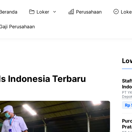
Beranda
Loker
Perusahaan
Loke
Gaji Perusahaan
Lo
ds Indonesia Terbaru
Staf
Indo
PT YK
Depo
Rp 
Purc
Pra