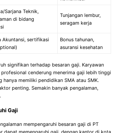
a/Sarjana Teknik,
Tunjangan lembur,
aman di bidang
seragam kerja
si
 Akuntansi, sertifikasi
Bonus tahunan,
ptional)
asuransi kesehatan
ruh signifikan terhadap besaran gaji. Karyawan
i profesional cenderung menerima gaji lebih tinggi
 hanya memiliki pendidikan SMA atau SMK.
aktor penting. Semakin banyak pengalaman,
.
hi Gaji
pengalaman mempengaruhi besaran gaji di PT
or dapat memengaruhi gaji, dengan kantor di kota