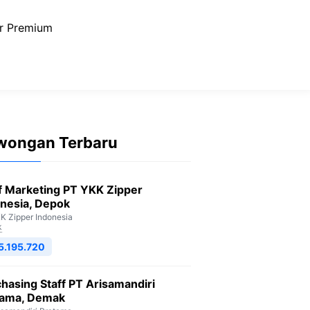
r Premium
wongan Terbaru
f Marketing PT YKK Zipper
nesia, Depok
K Zipper Indonesia
k
5.195.720
hasing Staff PT Arisamandiri
tama, Demak