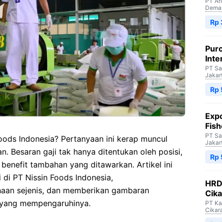
PT Ar
Dema
Rp 
Purc
Inte
PT Sa
Jakar
Rp 
Expo
Fish
PT Sa
 Foods Indonesia? Pertanyaan ini kerap muncul
Jakar
an. Besaran gaji tak hanya ditentukan oleh posisi,
Rp 
 benefit tambahan yang ditawarkan. Artikel ini
 di PT Nissin Foods Indonesia,
HRD 
an sejenis, dan memberikan gambaran
Cik
r yang mempengaruhinya.
PT Ka
Cikar