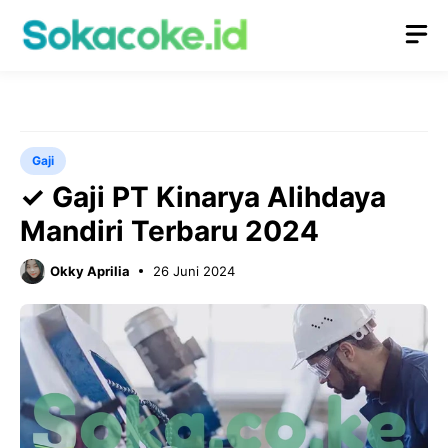
Langsung
M
ke
isi
Gaji
✓ Gaji PT Kinarya Alihdaya
Mandiri Terbaru 2024
Okky Aprilia
26 Juni 2024