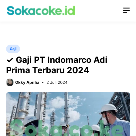
Langsung
M
ke
isi
Gaji
✓ Gaji PT Indomarco Adi
Prima Terbaru 2024
Okky Aprilia
2 Juli 2024