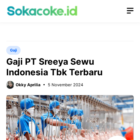
Langsung
M
ke
isi
Gaji
Gaji PT Sreeya Sewu
Indonesia Tbk Terbaru
Okky Aprilia
5 November 2024