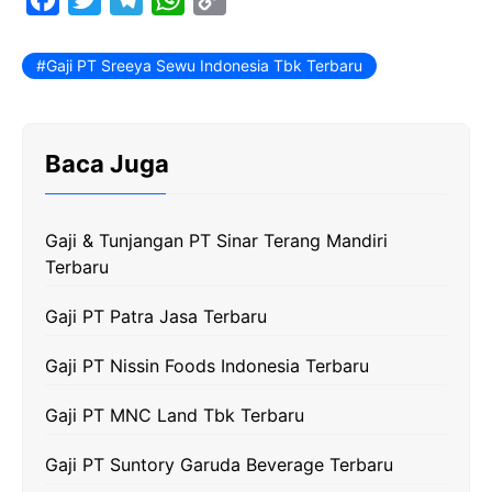
a
w
e
h
o
c
i
l
a
p
Gaji PT Sreeya Sewu Indonesia Tbk Terbaru
e
t
e
t
y
b
t
g
s
L
Baca Juga
o
e
r
A
i
o
r
a
p
n
k
m
p
k
Gaji & Tunjangan PT Sinar Terang Mandiri
Terbaru
Gaji PT Patra Jasa Terbaru
Gaji PT Nissin Foods Indonesia Terbaru
Gaji PT MNC Land Tbk Terbaru
Gaji PT Suntory Garuda Beverage Terbaru