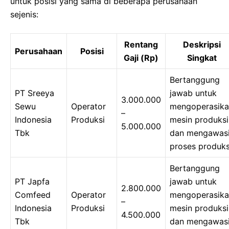
untuk posisi yang sama di beberapa perusahaan
sejenis:
Rentang
Deskripsi
Perusahaan
Posisi
Gaji (Rp)
Singkat
Bertanggung
PT Sreeya
jawab untuk
3.000.000
Sewu
Operator
mengoperasik
–
Indonesia
Produksi
mesin produksi
5.000.000
Tbk
dan mengawas
proses produks
Bertanggung
PT Japfa
jawab untuk
2.800.000
Comfeed
Operator
mengoperasik
–
Indonesia
Produksi
mesin produksi
4.500.000
Tbk
dan mengawas