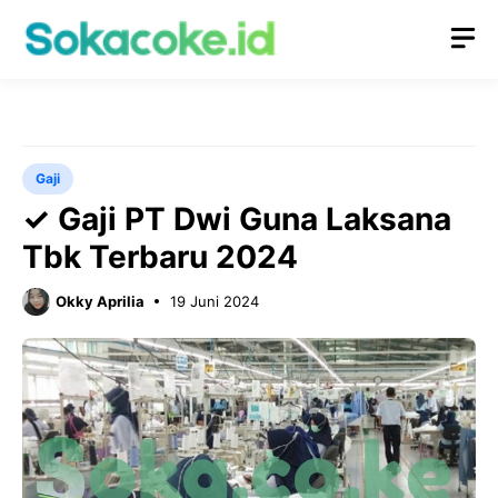
Langsung
M
ke
isi
Gaji
✓ Gaji PT Dwi Guna Laksana
Tbk Terbaru 2024
Okky Aprilia
19 Juni 2024