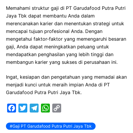
Memahami struktur gaji di PT Garudafood Putra Putri
Jaya Tbk dapat membantu Anda dalam
merencanakan karier dan menentukan strategi untuk
mencapai tujuan profesional Anda. Dengan
mengetahui faktor-faktor yang memengaruhi besaran
gaji, Anda dapat meningkatkan peluang untuk
mendapatkan penghasilan yang lebih tinggi dan
membangun karier yang sukses di perusahaan ini.
Ingat, kesiapan dan pengetahuan yang memadai akan
menjadi kunci untuk meraih impian Anda di PT
Garudafood Putra Putri Jaya Tbk.
F
T
T
W
C
a
w
e
h
o
c
i
l
a
p
Gaji PT Garudafood Putra Putri Jaya Tbk