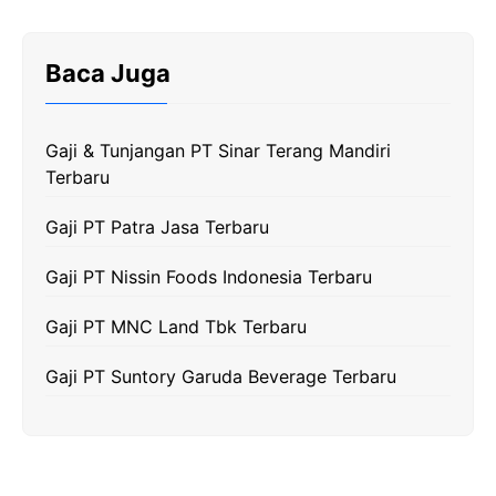
e
t
e
t
y
b
t
g
s
L
Baca Juga
o
e
r
A
i
o
r
a
p
n
k
m
p
k
Gaji & Tunjangan PT Sinar Terang Mandiri
Terbaru
Gaji PT Patra Jasa Terbaru
Gaji PT Nissin Foods Indonesia Terbaru
Gaji PT MNC Land Tbk Terbaru
Gaji PT Suntory Garuda Beverage Terbaru