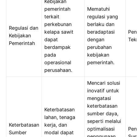
Kebijakan
pemerintah
Mematuhi
terkait
regulasi yang
perkebunan
berlaku dan
Regulasi dan
kelapa sawit
beradaptasi
Pen
Kebijakan
dapat
dengan
Tek
Pemerintah
berdampak
perubahan
pada
kebijakan
operasional
pemerintah.
perusahaan.
Mencari solusi
inovatif untuk
mengatasi
keterbatasan
Keterbatasan
sumber daya,
lahan, tenaga
seperti melalui
Keterbatasan
kerja, dan
optimalisasi
Pen
Sumber
modal dapat
penggunaan
Sust