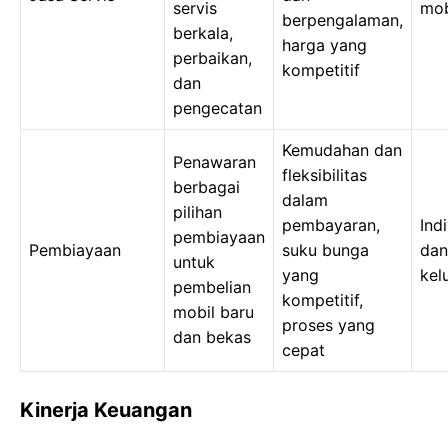
servis
mob
berpengalaman,
berkala,
harga yang
perbaikan,
kompetitif
dan
pengecatan
Kemudahan dan
Penawaran
fleksibilitas
berbagai
dalam
pilihan
pembayaran,
Ind
pembiayaan
Pembiayaan
suku bunga
dan
untuk
yang
kel
pembelian
kompetitif,
mobil baru
proses yang
dan bekas
cepat
Kinerja Keuangan