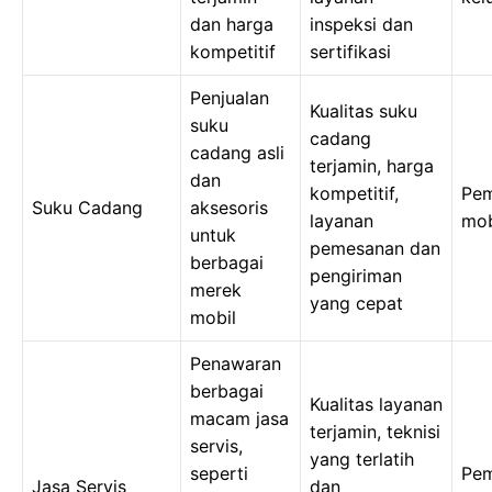
dan harga
inspeksi dan
kompetitif
sertifikasi
Penjualan
Kualitas suku
suku
cadang
cadang asli
terjamin, harga
dan
kompetitif,
Pem
Suku Cadang
aksesoris
layanan
mob
untuk
pemesanan dan
berbagai
pengiriman
merek
yang cepat
mobil
Penawaran
berbagai
Kualitas layanan
macam jasa
terjamin, teknisi
servis,
yang terlatih
seperti
Pem
Jasa Servis
dan