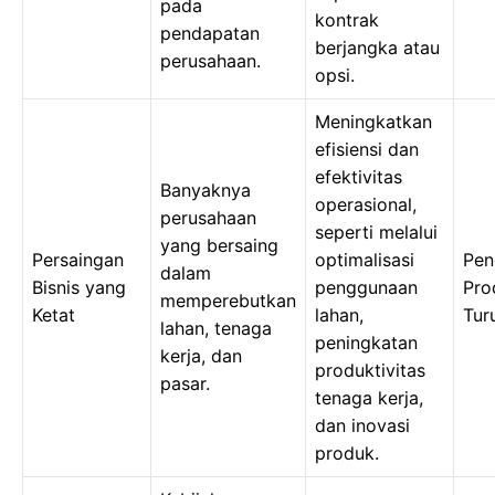
pada
kontrak
pendapatan
berjangka atau
perusahaan.
opsi.
Meningkatkan
efisiensi dan
efektivitas
Banyaknya
operasional,
perusahaan
seperti melalui
yang bersaing
Persaingan
optimalisasi
Pe
dalam
Bisnis yang
penggunaan
Pro
memperebutkan
Ketat
lahan,
Tur
lahan, tenaga
peningkatan
kerja, dan
produktivitas
pasar.
tenaga kerja,
dan inovasi
produk.