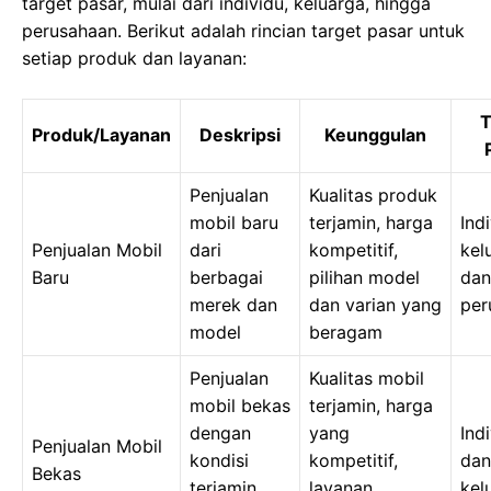
target pasar, mulai dari individu, keluarga, hingga
perusahaan. Berikut adalah rincian target pasar untuk
setiap produk dan layanan:
T
Produk/Layanan
Deskripsi
Keunggulan
Penjualan
Kualitas produk
mobil baru
terjamin, harga
Indi
Penjualan Mobil
dari
kompetitif,
kel
Baru
berbagai
pilihan model
dan
merek dan
dan varian yang
per
model
beragam
Penjualan
Kualitas mobil
mobil bekas
terjamin, harga
dengan
yang
Ind
Penjualan Mobil
kondisi
kompetitif,
dan
Bekas
terjamin
layanan
kel