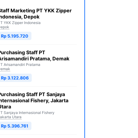
Staff Marketing PT YKK Zipper
Indonesia, Depok
T YKK Zipper Indonesia
Depok
Rp 5.195.720
Purchasing Staff PT
Arisamandiri Pratama, Demak
T Arisamandiri Pratama
Demak
Rp 3.122.806
Purchasing Staff PT Sanjaya
Internasional Fishery, Jakarta
Utara
T Sanjaya Internasional Fishery
akarta Utara
Rp 5.396.761