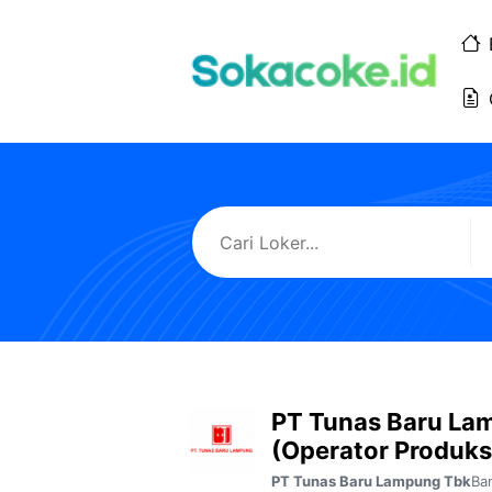
Langsung
ke
isi
PT Tunas Baru La
(Operator Produks
Ba
PT Tunas Baru Lampung Tbk