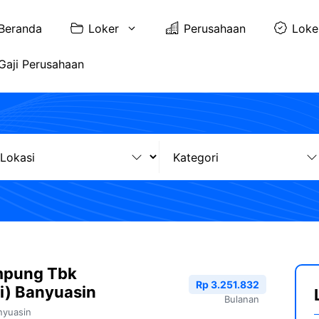
Beranda
Loker
Perusahaan
Loke
Gaji Perusahaan
mpung Tbk
Rp 3.251.832
i) Banyuasin
Bulanan
nyuasin