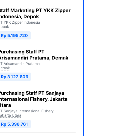
Staff Marketing PT YKK Zipper
Indonesia, Depok
T YKK Zipper Indonesia
Depok
Rp 5.195.720
Purchasing Staff PT
Arisamandiri Pratama, Demak
T Arisamandiri Pratama
Demak
Rp 3.122.806
Purchasing Staff PT Sanjaya
Internasional Fishery, Jakarta
Utara
T Sanjaya Internasional Fishery
akarta Utara
Rp 5.396.761