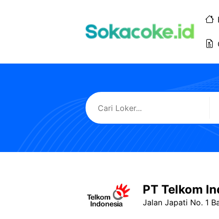
Langsung
ke
isi
PT Telkom In
Jalan Japati No. 1 