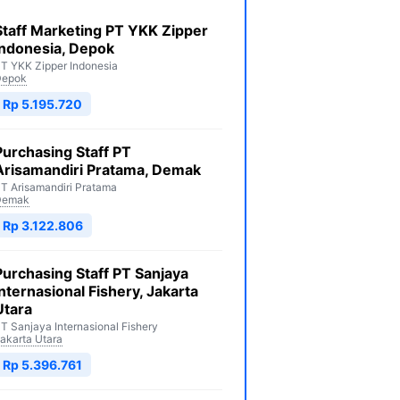
Staff Marketing PT YKK Zipper
Indonesia, Depok
T YKK Zipper Indonesia
Depok
Rp 5.195.720
Purchasing Staff PT
Arisamandiri Pratama, Demak
T Arisamandiri Pratama
Demak
Rp 3.122.806
Purchasing Staff PT Sanjaya
Internasional Fishery, Jakarta
Utara
T Sanjaya Internasional Fishery
akarta Utara
Rp 5.396.761