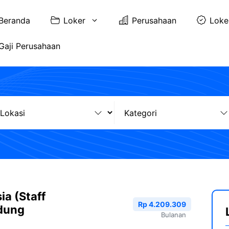
Beranda
Loker
Perusahaan
Loke
Gaji Perusahaan
a (Staff
Rp 4.209.309
ndung
Bulanan