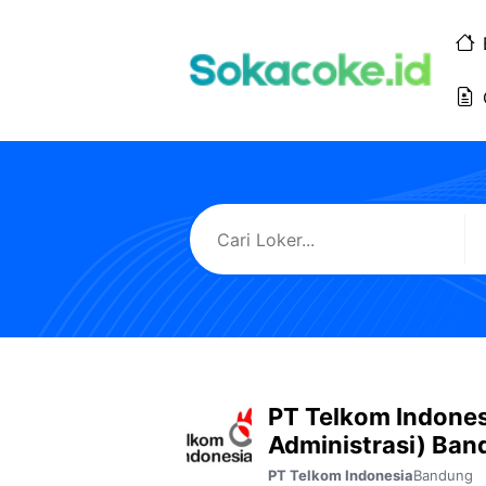
Langsung
ke
isi
PT Telkom Indonesi
Administrasi) Ba
Bandung
PT Telkom Indonesia