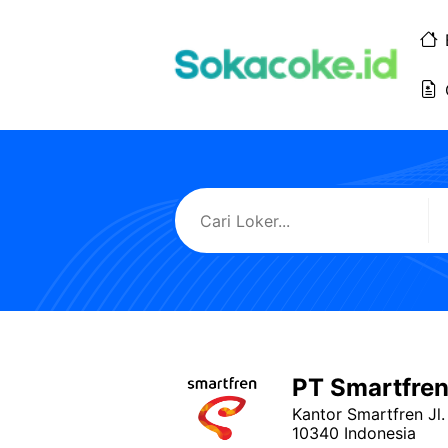
Langsung
ke
isi
PT Smartfre
Kantor Smartfren Jl
10340 Indonesia