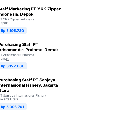
Staff Marketing PT YKK Zipper
Indonesia, Depok
T YKK Zipper Indonesia
Depok
Rp 5.195.720
Purchasing Staff PT
Arisamandiri Pratama, Demak
T Arisamandiri Pratama
Demak
Rp 3.122.806
Purchasing Staff PT Sanjaya
Internasional Fishery, Jakarta
Utara
T Sanjaya Internasional Fishery
akarta Utara
Rp 5.396.761