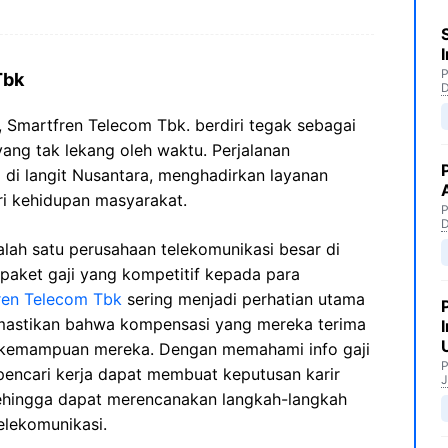
P
Tbk
, Smartfren Telecom Tbk. berdiri tegak sebagai
yang tak lekang oleh waktu. Perjalanan
 di langit Nusantara, menghadirkan layanan
ri kehidupan masyarakat.
P
lah satu perusahaan telekomunikasi besar di
paket gaji yang kompetitif kepada para
fren Telecom Tbk
sering menjadi perhatian utama
mastikan bahwa kompensasi yang mereka terima
 kemampuan mereka. Dengan memahami info gaji
P
pencari kerja dapat membuat keputusan karir
J
 sehingga dapat merencanakan langkah-langkah
telekomunikasi.