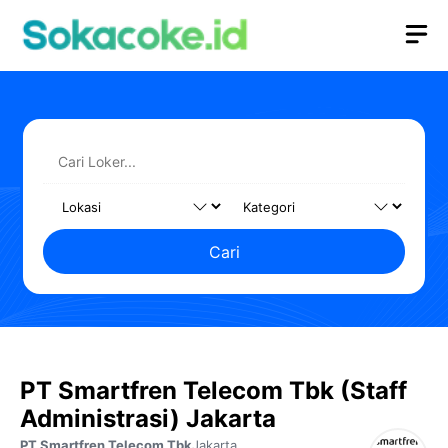
Langsung
M
ke
isi
Cari
PT Smartfren Telecom Tbk (Staff
Administrasi) Jakarta
PT Smartfren Telecom Tbk
Jakarta