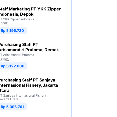
Staff Marketing PT YKK Zipper
Indonesia, Depok
T YKK Zipper Indonesia
Depok
Rp 5.195.720
Purchasing Staff PT
Arisamandiri Pratama, Demak
T Arisamandiri Pratama
Demak
Rp 3.122.806
Purchasing Staff PT Sanjaya
Internasional Fishery, Jakarta
Utara
T Sanjaya Internasional Fishery
akarta Utara
Rp 5.396.761