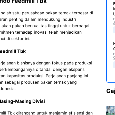
indo Feedmill Tbk
salah satu perusahaan pakan ternak terbesar di
peran penting dalam mendukung industri
P
J
akan pakan berkualitas tinggi untuk berbagai
omitmen terhadap inovasi telah menjadikan
i di sektor ini.
Feedmill Tbk
P
C
rjalanan bisnisnya dengan fokus pada produksi
s perkembangannya ditandai dengan ekspansi
an kapasitas produksi. Perjalanan panjang ini
an sebagai produsen pakan ternak yang
donesia.
Ga
Masing-Masing Divisi
mill Tbk dirancang untuk menjamin efisiensi dan