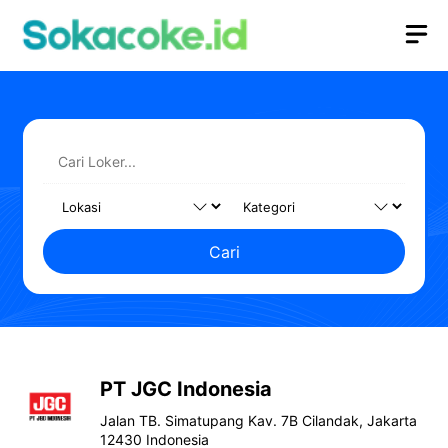
Langsung
M
ke
isi
Cari
PT JGC Indonesia
Jalan TB. Simatupang Kav. 7B Cilandak, Jakarta
12430 Indonesia