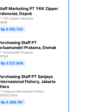
Staff Marketing PT YKK Zipper
Indonesia, Depok
T YKK Zipper Indonesia
Depok
Rp 5.195.720
Purchasing Staff PT
Arisamandiri Pratama, Demak
T Arisamandiri Pratama
Demak
Rp 3.122.806
Purchasing Staff PT Sanjaya
Internasional Fishery, Jakarta
Utara
T Sanjaya Internasional Fishery
akarta Utara
Rp 5.396.761