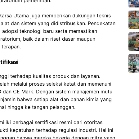
boratorium pemerintah.
 Karsa Utama juga memberikan dukungan teknis
alat dan sistem yang didistribusikan. Pendekatan
 adopsi teknologi baru serta memastikan
aboratorium, baik dalam riset dasar maupun
 terapan.
ifikasi
ggi terhadap kualitas produk dan layanan.
telah melalui proses seleksi ketat dan memenuhi
ISO dan CE Mark. Dengan sistem manajemen mutu
enjamin bahwa setiap alat dan bahan kimia yang
mal hingga ke tangan pelanggan.
iliki berbagai sertifikasi resmi dari otoritas
kti kepatuhan terhadap regulasi industri. Hal ini
anggan bahwa mereka bekerja dengan mitra yang