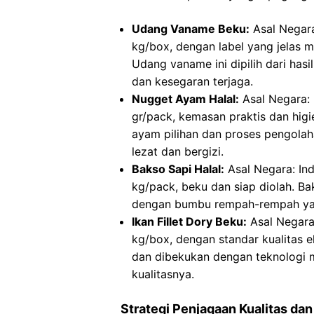
Udang Vaname Beku:
Asal Negara:
kg/box, dengan label yang jelas 
Udang vaname ini dipilih dari hasi
dan kesegaran terjaga.
Nugget Ayam Halal:
Asal Negara: 
gr/pack, kemasan praktis dan hig
ayam pilihan dan proses pengola
lezat dan bergizi.
Bakso Sapi Halal:
Asal Negara: Ind
kg/pack, beku dan siap diolah. Bak
dengan bumbu rempah-rempah yang
Ikan Fillet Dory Beku:
Asal Negara:
kg/box, dengan standar kualitas eks
dan dibekukan dengan teknologi
kualitasnya.
Strategi Penjagaan Kualitas d