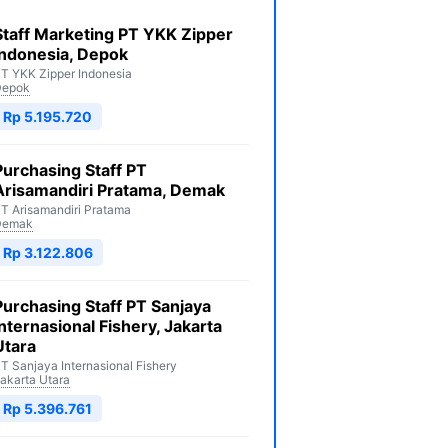
Staff Marketing PT YKK Zipper
Indonesia, Depok
T YKK Zipper Indonesia
Depok
Rp 5.195.720
Purchasing Staff PT
Arisamandiri Pratama, Demak
T Arisamandiri Pratama
Demak
Rp 3.122.806
Purchasing Staff PT Sanjaya
Internasional Fishery, Jakarta
Utara
T Sanjaya Internasional Fishery
akarta Utara
Rp 5.396.761