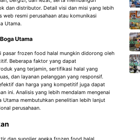
n, bergizi, dan lezat, serta membangun
dan distributor. Detail visi dan misi yang lebih
tus web resmi perusahaan atau komunikasi
ga Utama.
 Boga Utama
 pasar frozen food halal mungkin didorong oleh
tif. Beberapa faktor yang dapat
oduk yang terjamin, sertifikasi halal yang
 luas, dan layanan pelanggan yang responsif.
efektif dan harga yang kompetitif juga dapat
an ini. Analisis yang lebih mendalam mengenai
 Utama membutuhkan penelitian lebih lanjut
ional perusahaan.
kan
r dan supplier aneka frozen food halal,