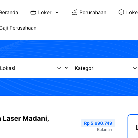
Beranda
Loker
Perusahaan
Loke
Gaji Perusahaan
 Laser Madani,
Rp 5.690.749
Bulanan