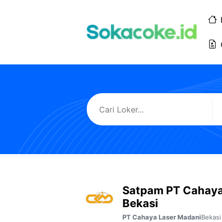
Langsung
ke
isi
Satpam PT Cahaya
Bekasi
Bekasi
PT Cahaya Laser Madani