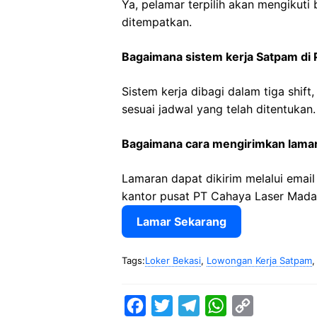
Ya, pelamar terpilih akan mengikuti 
ditempatkan.
Bagaimana sistem kerja Satpam di
Sistem kerja dibagi dalam tiga shift
sesuai jadwal yang telah ditentukan.
Bagaimana cara mengirimkan lamar
Lamaran dapat dikirim melalui emai
kantor pusat PT Cahaya Laser Madan
Lamar Sekarang
Tags:
Loker Bekasi
,
Lowongan Kerja Satpam
F
T
T
W
C