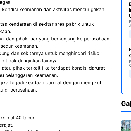
egas.
 kondisi keamanan dan aktivitas mencurigakan
P
as kendaraan di sekitar area pabrik untuk
J
kaan.
u, dan pihak luar yang berkunjung ke perusahaan
osedur keamanan.
edung dan sekitarnya untuk menghindari risiko
n tidak diinginkan lainnya.
P
C
tau pihak terkait jika terdapat kondisi darurat
tau pelanggaran keamanan.
ika terjadi keadaan darurat dengan mengikuti
u di perusahaan.
Ga
aksimal 40 tahun.
rajat.