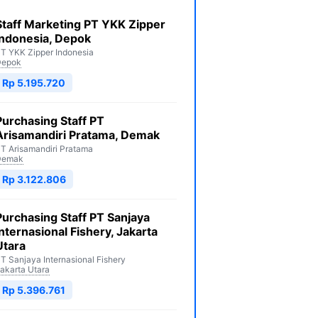
Staff Marketing PT YKK Zipper
Indonesia, Depok
T YKK Zipper Indonesia
Depok
Rp 5.195.720
Purchasing Staff PT
Arisamandiri Pratama, Demak
T Arisamandiri Pratama
Demak
Rp 3.122.806
Purchasing Staff PT Sanjaya
Internasional Fishery, Jakarta
Utara
T Sanjaya Internasional Fishery
akarta Utara
Rp 5.396.761