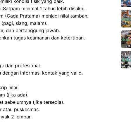
iliki kondisi fisik yang baik.
 Satpam minimal 1 tahun lebih disukai.
pam (Gada Pratama) menjadi nilai tambah.
(pagi, siang, malam).
jur, dan bertanggung jawab.
nkan tugas keamanan dan ketertiban.
pi dan profesional.
 dengan informasi kontak yang valid.
ip nilai.
am (jika ada).
t sebelumnya (jika tersedia).
er atau puskesmas.
nyak 2 lembar.