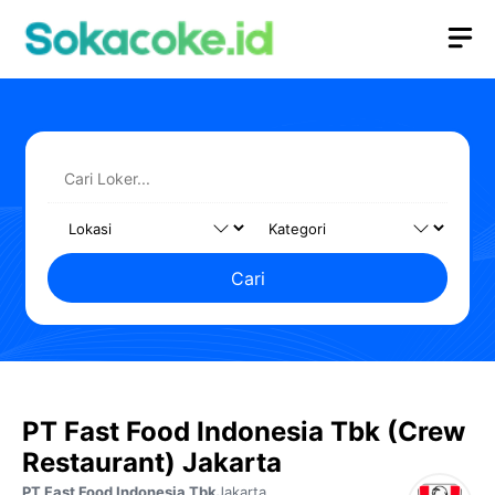
Langsung
M
ke
isi
Cari
PT Fast Food Indonesia Tbk (Crew
Restaurant) Jakarta
PT Fast Food Indonesia Tbk
Jakarta