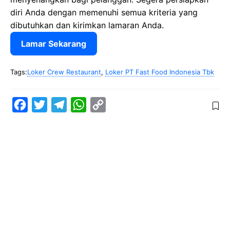
diri Anda dengan memenuhi semua kriteria yang
dibutuhkan dan kirimkan lamaran Anda.
Lamar Sekarang
Tags:
Loker Crew Restaurant
,
Loker PT Fast Food Indonesia Tbk
F
T
T
W
C
a
w
e
h
o
c
i
l
a
p
e
t
e
t
y
b
t
g
s
L
o
e
r
A
i
o
r
a
p
n
k
m
p
k