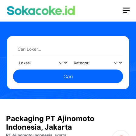
Langsung
M
ke
isi
Cari
Packaging PT Ajinomoto
Indonesia, Jakarta
PT Ajinomoto Indonesia
Jakarta