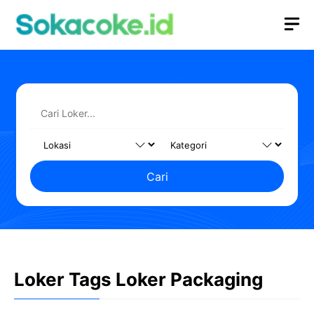
Langsung
M
ke
isi
Cari
Loker Tags Loker Packaging