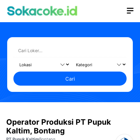
Langsung
M
ke
isi
Cari
Operator Produksi PT Pupuk
Kaltim, Bontang
PT Pupuk Kaltim
Bontang