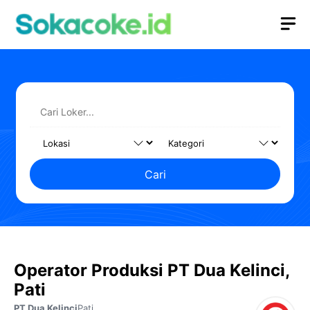
Langsung
M
ke
isi
Cari
Operator Produksi PT Dua Kelinci,
Pati
PT Dua Kelinci
Pati