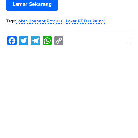
Lamar Sekarang
Tags:
Loker Operator Produksi
,
Loker PT Dua Kelinci
F
T
T
W
C
a
w
e
h
o
c
i
l
a
p
e
t
e
t
y
b
t
g
s
L
o
e
r
A
i
o
r
a
p
n
k
m
p
k