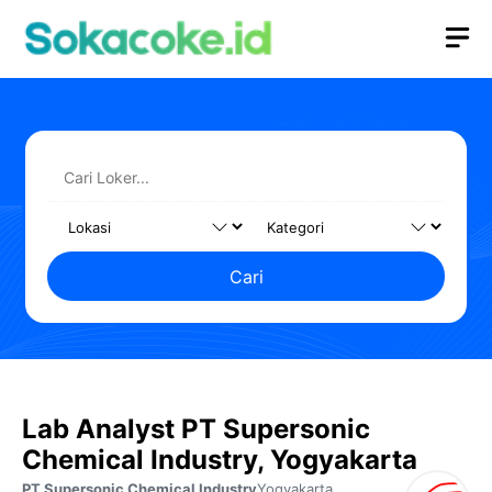
Langsung
M
ke
isi
Cari
Lab Analyst PT Supersonic
Chemical Industry, Yogyakarta
PT Supersonic Chemical Industry
Yogyakarta