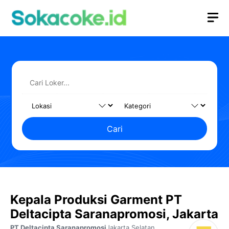
Langsung
M
ke
isi
Cari
Kepala Produksi Garment PT
Deltacipta Saranapromosi, Jakarta
PT Deltacipta Saranapromosi
Jakarta Selatan