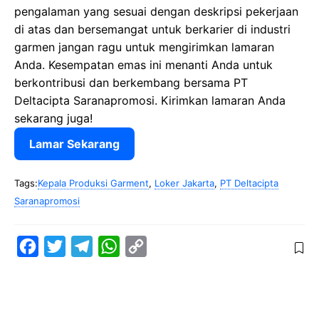
pengalaman yang sesuai dengan deskripsi pekerjaan
di atas dan bersemangat untuk berkarier di industri
garmen jangan ragu untuk mengirimkan lamaran
Anda. Kesempatan emas ini menanti Anda untuk
berkontribusi dan berkembang bersama PT
Deltacipta Saranapromosi. Kirimkan lamaran Anda
sekarang juga!
Lamar Sekarang
Tags:
Kepala Produksi Garment
,
Loker Jakarta
,
PT Deltacipta
Saranapromosi
F
T
T
W
C
a
w
e
h
o
c
i
l
a
p
e
t
e
t
y