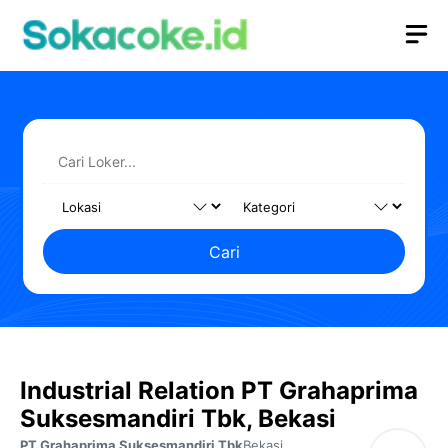
Langsung
M
ke
isi
Cari
Industrial Relation PT Grahaprima
Suksesmandiri Tbk, Bekasi
PT Grahaprima Suksesmandiri Tbk
Bekasi