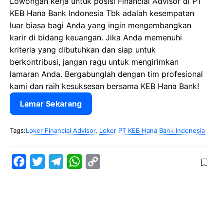
Lowongan kerja untuk posisi Financial Advisor di PT
KEB Hana Bank Indonesia Tbk adalah kesempatan
luar biasa bagi Anda yang ingin mengembangkan
karir di bidang keuangan. Jika Anda memenuhi
kriteria yang dibutuhkan dan siap untuk
berkontribusi, jangan ragu untuk mengirimkan
lamaran Anda. Bergabunglah dengan tim profesional
kami dan raih kesuksesan bersama KEB Hana Bank!
Lamar Sekarang
Tags:
Loker Financial Advisor
,
Loker PT KEB Hana Bank Indonesia
F
T
T
W
C
a
w
e
h
o
c
i
l
a
p
e
t
e
t
y