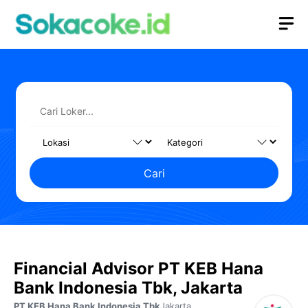
Langsung
M
ke
isi
Cari
Financial Advisor PT KEB Hana
Bank Indonesia Tbk, Jakarta
PT KEB Hana Bank Indonesia Tbk
Jakarta