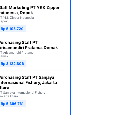
Staff Marketing PT YKK Zipper
Indonesia, Depok
T YKK Zipper Indonesia
Depok
Rp 5.195.720
Purchasing Staff PT
Arisamandiri Pratama, Demak
T Arisamandiri Pratama
Demak
Rp 3.122.806
Purchasing Staff PT Sanjaya
Internasional Fishery, Jakarta
Utara
T Sanjaya Internasional Fishery
akarta Utara
Rp 5.396.761