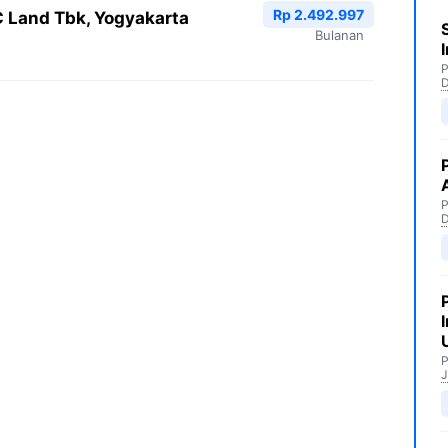
Rp 2.492.997
 Land Tbk, Yogyakarta
Bulanan
P
P
P
J