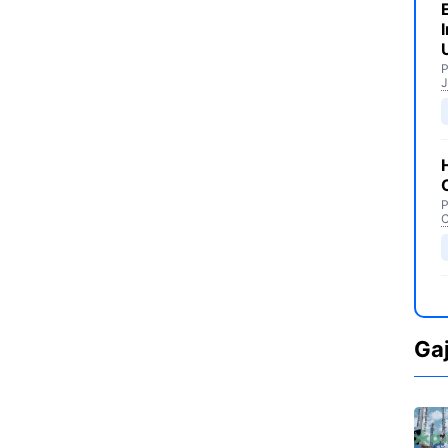
P
J
P
C
Ga