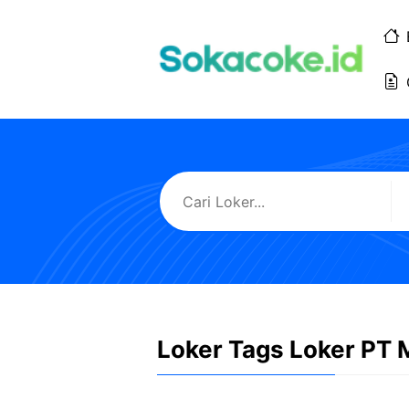
Langsung
ke
isi
Loker Tags Loker PT