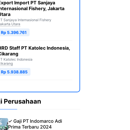
Export Import PT Sanjaya
Internasional Fishery, Jakarta
Utara
T Sanjaya Internasional Fishery
akarta Utara
Rp 5.396.761
HRD Staff PT Katolec Indonesia,
Cikarang
T Katolec Indonesia
ikarang
Rp 5.938.885
ji Perusahaan
✓ Gaji PT Indomarco Adi
Prima Terbaru 2024