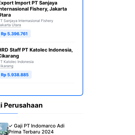
Export Import PT Sanjaya
Internasional Fishery, Jakarta
Utara
T Sanjaya Internasional Fishery
akarta Utara
Rp 5.396.761
HRD Staff PT Katolec Indonesia,
Cikarang
T Katolec Indonesia
ikarang
Rp 5.938.885
ji Perusahaan
✓ Gaji PT Indomarco Adi
Prima Terbaru 2024