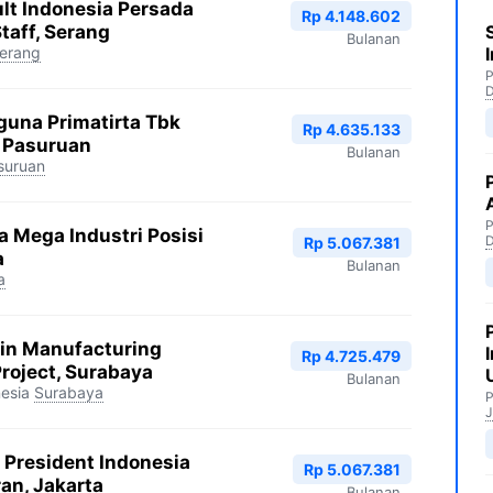
lt Indonesia Persada
Rp 4.148.602
taff, Serang
Bulanan
erang
P
guna Primatirta Tbk
Rp 4.635.133
, Pasuruan
Bulanan
suruan
P
 Mega Industri Posisi
Rp 5.067.381
a
Bulanan
a
kin Manufacturing
Rp 4.725.479
Project, Surabaya
Bulanan
esia
Surabaya
P
J
President Indonesia
Rp 5.067.381
an, Jakarta
Bulanan