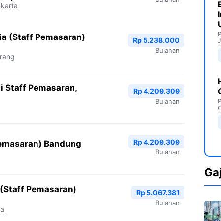
akarta
P
a (Staff Pemasaran)
Rp 5.238.000
J
Bulanan
arang
i Staff Pemasaran,
Rp 4.209.309
Bulanan
P
C
Rp 4.209.309
 Pemasaran) Bandung
Bulanan
Ga
(Staff Pemasaran)
Rp 5.067.381
Bulanan
ta