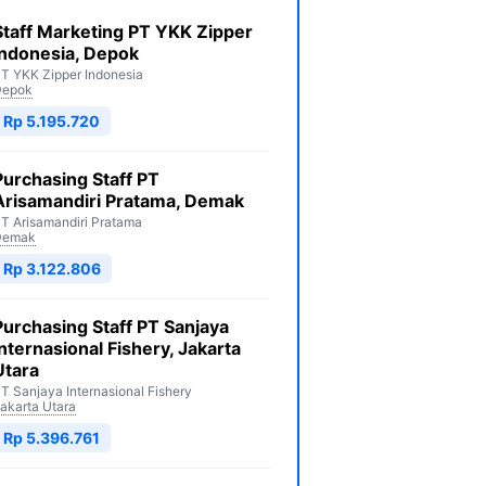
Staff Marketing PT YKK Zipper
Indonesia, Depok
T YKK Zipper Indonesia
Depok
Rp 5.195.720
Purchasing Staff PT
Arisamandiri Pratama, Demak
T Arisamandiri Pratama
Demak
Rp 3.122.806
Purchasing Staff PT Sanjaya
Internasional Fishery, Jakarta
Utara
T Sanjaya Internasional Fishery
akarta Utara
Rp 5.396.761