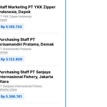
Staff Marketing PT YKK Zipper
Indonesia, Depok
T YKK Zipper Indonesia
Depok
Rp 5.195.720
Purchasing Staff PT
Arisamandiri Pratama, Demak
T Arisamandiri Pratama
Demak
Rp 3.122.806
Purchasing Staff PT Sanjaya
Internasional Fishery, Jakarta
Utara
T Sanjaya Internasional Fishery
akarta Utara
Rp 5.396.761