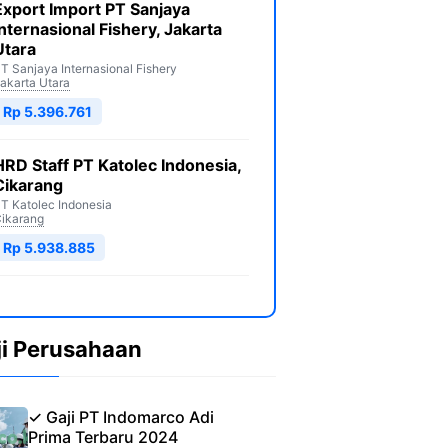
Export Import PT Sanjaya
Internasional Fishery, Jakarta
Utara
T Sanjaya Internasional Fishery
akarta Utara
Rp 5.396.761
HRD Staff PT Katolec Indonesia,
Cikarang
T Katolec Indonesia
ikarang
Rp 5.938.885
ji Perusahaan
✓ Gaji PT Indomarco Adi
Prima Terbaru 2024