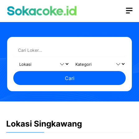
Langsung
M
ke
isi
Cari
Lokasi Singkawang