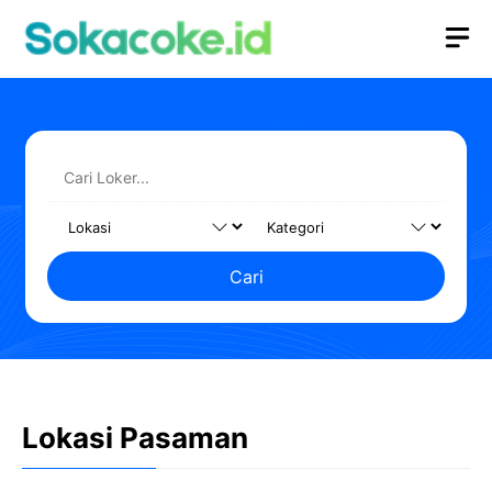
Langsung
M
ke
isi
Cari
Lokasi Pasaman