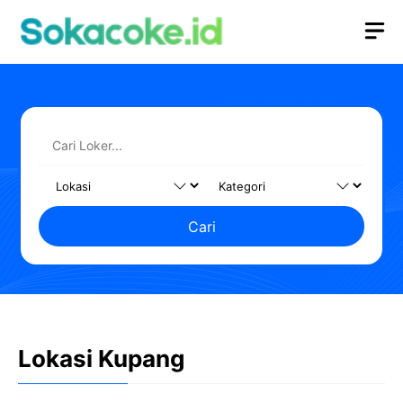
Langsung
M
ke
isi
Cari
Lokasi Kupang