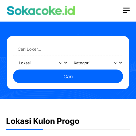
Langsung
M
ke
isi
Cari
Lokasi Kulon Progo