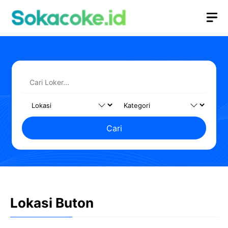
Langsung
M
ke
isi
Cari
Lokasi Buton