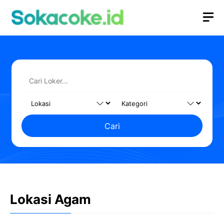
Langsung
M
ke
isi
Cari
Lokasi Agam