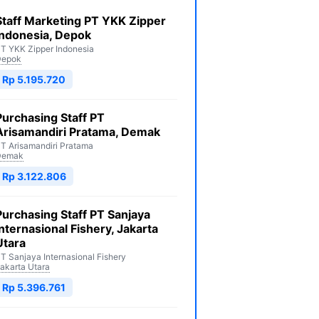
Staff Marketing PT YKK Zipper
Indonesia, Depok
T YKK Zipper Indonesia
Depok
Rp 5.195.720
Purchasing Staff PT
Arisamandiri Pratama, Demak
T Arisamandiri Pratama
Demak
Rp 3.122.806
Purchasing Staff PT Sanjaya
Internasional Fishery, Jakarta
Utara
T Sanjaya Internasional Fishery
akarta Utara
Rp 5.396.761