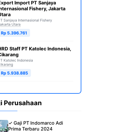
Export Import PT Sanjaya
Internasional Fishery, Jakarta
Utara
T Sanjaya Internasional Fishery
akarta Utara
Rp 5.396.761
HRD Staff PT Katolec Indonesia,
Cikarang
T Katolec Indonesia
ikarang
Rp 5.938.885
ji Perusahaan
✓ Gaji PT Indomarco Adi
Prima Terbaru 2024