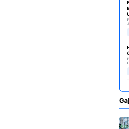
P
J
P
C
Ga