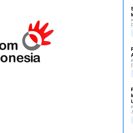
P
P
P
J