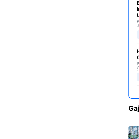
P
J
P
C
Ga