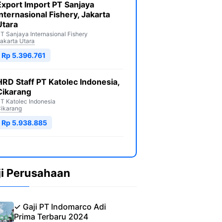
Export Import PT Sanjaya
Internasional Fishery, Jakarta
Utara
T Sanjaya Internasional Fishery
akarta Utara
Rp 5.396.761
HRD Staff PT Katolec Indonesia,
Cikarang
T Katolec Indonesia
ikarang
Rp 5.938.885
ji Perusahaan
✓ Gaji PT Indomarco Adi
Prima Terbaru 2024