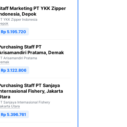
Staff Marketing PT YKK Zipper
Indonesia, Depok
T YKK Zipper Indonesia
Depok
Rp 5.195.720
Purchasing Staff PT
Arisamandiri Pratama, Demak
T Arisamandiri Pratama
Demak
Rp 3.122.806
Purchasing Staff PT Sanjaya
Internasional Fishery, Jakarta
Utara
T Sanjaya Internasional Fishery
akarta Utara
Rp 5.396.761