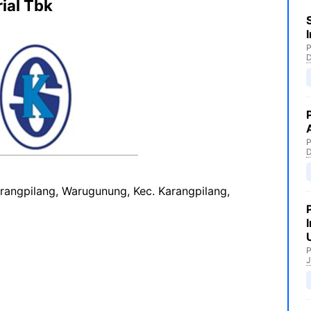
ial Tbk
P
P
rangpilang, Warugunung, Kec. Karangpilang,
P
J