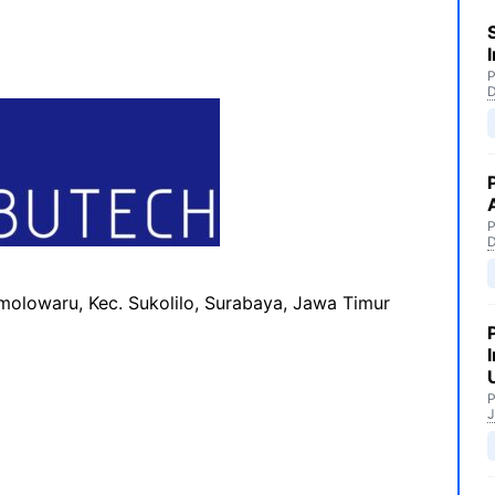
P
P
molowaru, Kec. Sukolilo, Surabaya, Jawa Timur
P
J