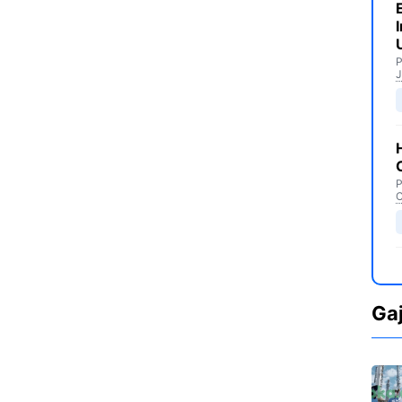
P
J
P
C
Ga