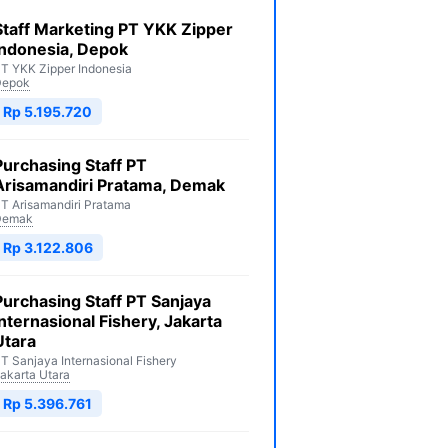
Staff Marketing PT YKK Zipper
Indonesia, Depok
T YKK Zipper Indonesia
Depok
Rp 5.195.720
Purchasing Staff PT
Arisamandiri Pratama, Demak
T Arisamandiri Pratama
Demak
Rp 3.122.806
Purchasing Staff PT Sanjaya
Internasional Fishery, Jakarta
Utara
T Sanjaya Internasional Fishery
akarta Utara
Rp 5.396.761