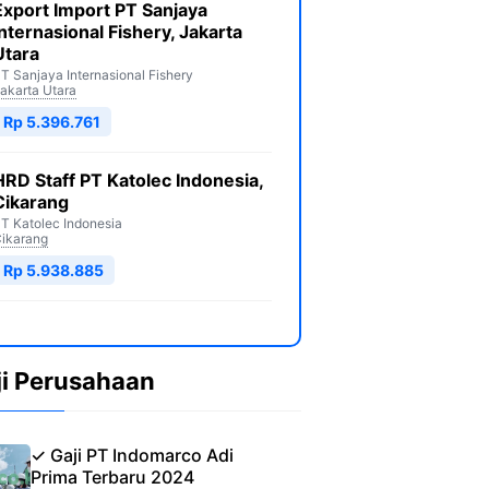
Export Import PT Sanjaya
Internasional Fishery, Jakarta
Utara
T Sanjaya Internasional Fishery
akarta Utara
Rp 5.396.761
HRD Staff PT Katolec Indonesia,
Cikarang
T Katolec Indonesia
ikarang
Rp 5.938.885
ji Perusahaan
✓ Gaji PT Indomarco Adi
Prima Terbaru 2024