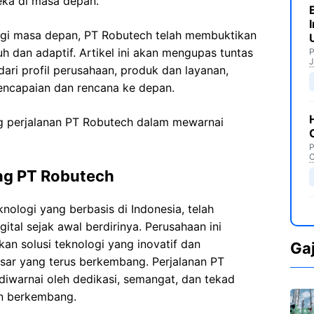
ka di masa depan.
ategi masa depan, PT Robutech telah membuktikan
h dan adaptif. Artikel ini akan mengupas tuntas
P
J
ari profil perusahaan, produk dan layanan,
encapaian dan rencana ke depan.
ang perjalanan PT Robutech dalam mewarnai
P
C
ang PT Robutech
ologi yang berbasis di Indonesia, telah
ital sejak awal berdirinya. Perusahaan ini
kan solusi teknologi yang inovatif dan
Ga
sar yang terus berkembang. Perjalanan PT
 diwarnai oleh dedikasi, semangat, dan tekad
an berkembang.