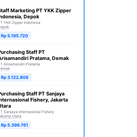
Staff Marketing PT YKK Zipper
Indonesia, Depok
T YKK Zipper Indonesia
Depok
Rp 5.195.720
Purchasing Staff PT
Arisamandiri Pratama, Demak
T Arisamandiri Pratama
Demak
Rp 3.122.806
Purchasing Staff PT Sanjaya
Internasional Fishery, Jakarta
Utara
T Sanjaya Internasional Fishery
akarta Utara
Rp 5.396.761