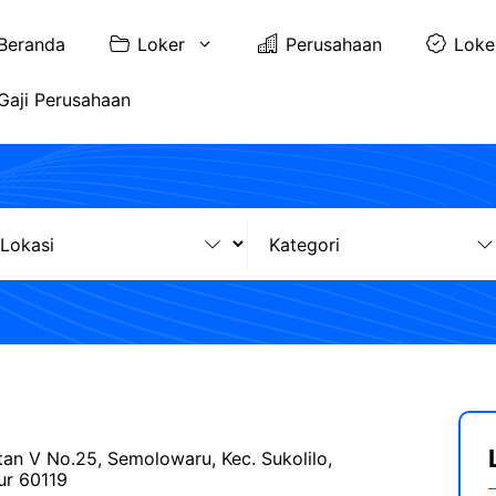
Beranda
Loker
Perusahaan
Loke
Gaji Perusahaan
tan V No.25, Semolowaru, Kec. Sukolilo,
ur 60119