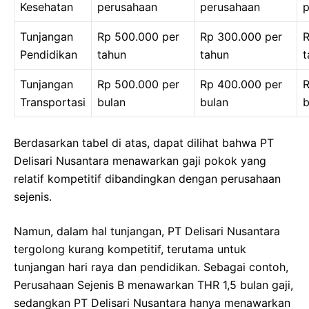
Kesehatan
perusahaan
perusahaan
p
Tunjangan
Rp 500.000 per
Rp 300.000 per
R
Pendidikan
tahun
tahun
t
Tunjangan
Rp 500.000 per
Rp 400.000 per
R
Transportasi
bulan
bulan
b
Berdasarkan tabel di atas, dapat dilihat bahwa PT
Delisari Nusantara menawarkan gaji pokok yang
relatif kompetitif dibandingkan dengan perusahaan
sejenis.
Namun, dalam hal tunjangan, PT Delisari Nusantara
tergolong kurang kompetitif, terutama untuk
tunjangan hari raya dan pendidikan. Sebagai contoh,
Perusahaan Sejenis B menawarkan THR 1,5 bulan gaji,
sedangkan PT Delisari Nusantara hanya menawarkan