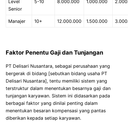
Level
5-10
8.000.000
1.000.000
2.000
Senior
Manajer
10+
12.000.000
1.500.000
3.000
Faktor Penentu Gaji dan Tunjangan
PT Delisari Nusantara, sebagai perusahaan yang
bergerak di bidang [sebutkan bidang usaha PT
Delisari Nusantara], tentu memiliki sistem yang
terstruktur dalam menentukan besarnya gaji dan
tunjangan karyawan. Sistem ini didasarkan pada
berbagai faktor yang dinilai penting dalam
menentukan besaran kompensasi yang pantas
diberikan kepada setiap karyawan.