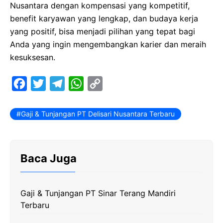
Nusantara dengan kompensasi yang kompetitif,
benefit karyawan yang lengkap, dan budaya kerja
yang positif, bisa menjadi pilihan yang tepat bagi
Anda yang ingin mengembangkan karier dan meraih
kesuksesan.
F
T
T
W
C
a
w
e
h
o
c
i
l
a
p
Gaji & Tunjangan PT Delisari Nusantara Terbaru
e
t
e
t
y
b
t
g
s
L
Baca Juga
o
e
r
A
i
o
r
a
p
n
k
m
p
k
Gaji & Tunjangan PT Sinar Terang Mandiri
Terbaru