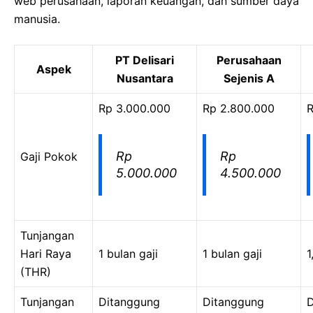
web perusahaan, laporan keuangan, dan sumber daya
manusia.
PT Delisari
Perusahaan
Aspek
Nusantara
Sejenis A
Rp 3.000.000
Rp 2.800.000
R
Rp
Rp
Gaji Pokok
5.000.000
4.500.000
Tunjangan
Hari Raya
1 bulan gaji
1 bulan gaji
1
(THR)
Tunjangan
Ditanggung
Ditanggung
D