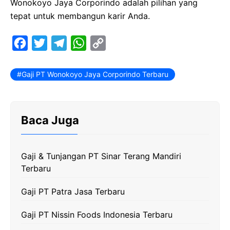
Wonokoyo Jaya Corporindo adalah pilihan yang
tepat untuk membangun karir Anda.
F
T
T
W
C
a
w
e
h
o
c
i
l
a
p
Gaji PT Wonokoyo Jaya Corporindo Terbaru
e
t
e
t
y
b
t
g
s
L
Baca Juga
o
e
r
A
i
o
r
a
p
n
k
m
p
k
Gaji & Tunjangan PT Sinar Terang Mandiri
Terbaru
Gaji PT Patra Jasa Terbaru
Gaji PT Nissin Foods Indonesia Terbaru