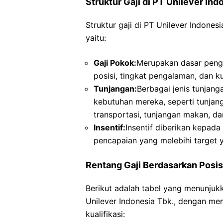
Struktur Gaji di PT Unilever Ind
Struktur gaji di PT Unilever Indones
yaitu:
Gaji Pokok:
Merupakan dasar pengh
posisi, tingkat pengalaman, dan kua
Tunjangan:
Berbagai jenis tunjan
kebutuhan mereka, seperti tunjan
transportasi, tunjangan makan, da
Insentif:
Insentif diberikan kepad
pencapaian yang melebihi target 
Rentang Gaji Berdasarkan Posis
Berikut adalah tabel yang menunjukk
Unilever Indonesia Tbk., dengan m
kualifikasi: