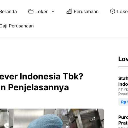
Beranda
Loker
Perusahaan
Loke
Gaji Perusahaan
Lo
lever Indonesia Tbk?
Staf
Indo
an Penjelasannya
PT YK
Depo
Rp 
Purc
Pra