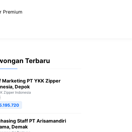
r Premium
wongan Terbaru
f Marketing PT YKK Zipper
nesia, Depok
K Zipper Indonesia
k
5.195.720
hasing Staff PT Arisamandiri
tama, Demak