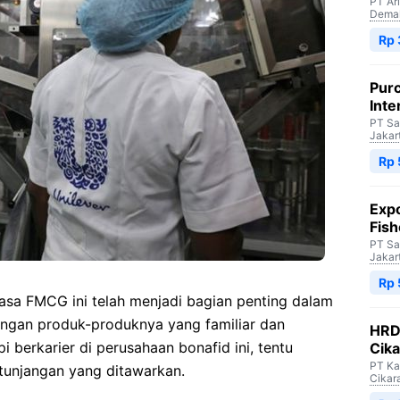
PT Ar
Dema
Rp 
Purc
Inte
PT Sa
Jakar
Rp 
Expo
Fish
PT Sa
Jakar
Rp 
sasa FMCG ini telah menjadi bagian penting dalam
engan produk-produknya yang familiar dan
HRD 
 berkarier di perusahaan bonafid ini, tentu
Cik
PT Ka
tunjangan yang ditawarkan.
Cikar