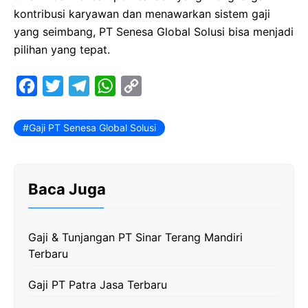
kontribusi karyawan dan menawarkan sistem gaji
yang seimbang, PT Senesa Global Solusi bisa menjadi
pilihan yang tepat.
F
T
T
W
C
a
w
e
h
o
c
i
l
a
p
Gaji PT Senesa Global Solusi
e
t
e
t
y
b
t
g
s
L
Baca Juga
o
e
r
A
i
o
r
a
p
n
k
m
p
k
Gaji & Tunjangan PT Sinar Terang Mandiri
Terbaru
Gaji PT Patra Jasa Terbaru