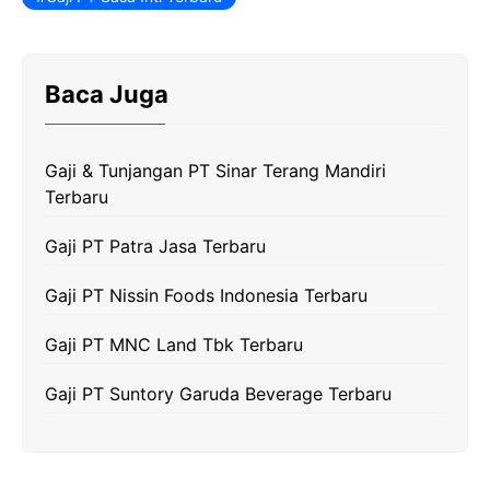
e
t
e
t
y
b
t
g
s
L
Baca Juga
o
e
r
A
i
o
r
a
p
n
k
m
p
k
Gaji & Tunjangan PT Sinar Terang Mandiri
Terbaru
Gaji PT Patra Jasa Terbaru
Gaji PT Nissin Foods Indonesia Terbaru
Gaji PT MNC Land Tbk Terbaru
Gaji PT Suntory Garuda Beverage Terbaru