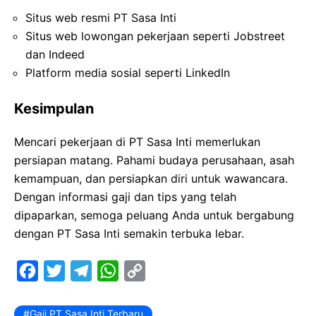
Situs web resmi PT Sasa Inti
Situs web lowongan pekerjaan seperti Jobstreet
dan Indeed
Platform media sosial seperti LinkedIn
Kesimpulan
Mencari pekerjaan di PT Sasa Inti memerlukan
persiapan matang. Pahami budaya perusahaan, asah
kemampuan, dan persiapkan diri untuk wawancara.
Dengan informasi gaji dan tips yang telah
dipaparkan, semoga peluang Anda untuk bergabung
dengan PT Sasa Inti semakin terbuka lebar.
F
T
T
W
C
a
w
e
h
o
c
i
l
a
p
Gaji PT Sasa Inti Terbaru