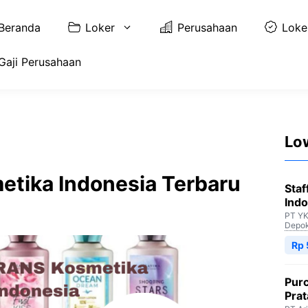
Beranda
Loker
Perusahaan
Loke
Gaji Perusahaan
Lo
etika Indonesia Terbaru
Staf
Indo
PT YK
Depo
Rp 
Purc
Pra