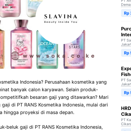
PT Ar
Dema
Rp 
Purc
Inte
PT Sa
Jakar
Rp 
Expo
Fish
PT Sa
Kosmetika Indonesia? Perusahaan kosmetika yang
Jakar
minat banyak calon karyawan. Selain produk-
Rp 
kompetitifkah besaran gaji yang ditawarkan? Mari
ng gaji di PT RANS Kosmetika Indonesia, mulai dari
HRD 
a hingga proyeksi di masa depan.
Cik
PT Ka
Cikar
luk-beluk gaji di PT RANS Kosmetika Indonesia,