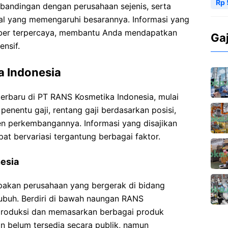
Rp 
erbandingan dengan perusahaan sejenis, serta
rnal yang memengaruhi besarannya. Informasi yang
umber terpercaya, membantu Anda mendapatkan
Ga
nsif.
a Indonesia
 terbaru di PT RANS Kosmetika Indonesia, mulai
 penentu gaji, rentang gaji berdasarkan posisi,
ren perkembangannya. Informasi yang disajikan
 bervariasi tergantung berbagai faktor.
nesia
akan perusahaan yang bergerak di bidang
tubuh. Berdiri di bawah naungan RANS
produksi dan memasarkan berbagai produk
an belum tersedia secara publik, namun