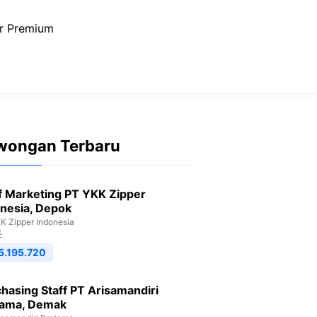
r Premium
wongan Terbaru
f Marketing PT YKK Zipper
nesia, Depok
K Zipper Indonesia
k
5.195.720
hasing Staff PT Arisamandiri
tama, Demak